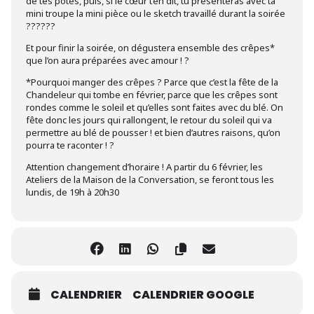
de tes potes, puis, si le cœur t’en dit, tu présenteras avec ta
mini troupe la mini pièce ou le sketch travaillé durant la soirée
??????
Et pour finir la soirée, on dégustera ensemble des crêpes*
que l’on aura préparées avec amour ! ?
*Pourquoi manger des crêpes ? Parce que c’est la fête de la
Chandeleur qui tombe en février, parce que les crêpes sont
rondes comme le soleil et qu’elles sont faites avec du blé. On
fête donc les jours qui rallongent, le retour du soleil qui va
permettre au blé de pousser ! et bien d’autres raisons, qu’on
pourra te raconter ! ?
Attention changement d’horaire ! A partir du 6 février, les
Ateliers de la Maison de la Conversation, se feront tous les
lundis, de 19h à 20h30
CALENDRIER
CALENDRIER GOOGLE