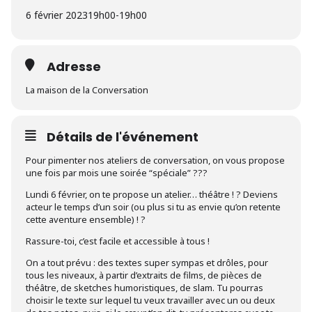
6 février 2023
19h00
-
19h00
Adresse
La maison de la Conversation
Détails de l'événement
Pour pimenter nos ateliers de conversation, on vous propose
une fois par mois une soirée “spéciale” ?️?️?️
Lundi 6 février, on te propose un atelier… théâtre ! ? Deviens
acteur le temps d’un soir (ou plus si tu as envie qu’on retente
cette aventure ensemble) ! ?
Rassure-toi, c’est facile et accessible à tous !
On a tout prévu : des textes super sympas et drôles, pour
tous les niveaux, à partir d’extraits de films, de pièces de
théâtre, de sketches humoristiques, de slam. Tu pourras
choisir le texte sur lequel tu veux travailler avec un ou deux