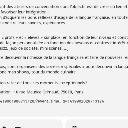
ont des ateliers de conversation dont l’objectif est de créer du lien 
avoriser leur intégration !
ion d’acquérir les bons réflexes d’usage de la langue française, en tout
ansmettre leurs savoirs, expériences.
 profs » et « élèves » sur place, en fonction de leur niveau et const
e façon personnalisée en fonction des besoins et centres d’intérêt d
quizz, jeux de société, mini scènes, …).
 découvrir la richesse de la langue française et faire de nouvelles re
 mois, sont organisées des soirées « spéciales » pour découvrir la lan
, one man shows, tour du monde culinaire
 rien rater de tous ces moments exceptionnels !
rsation ! 10 rue Maurice Grimaud, 75018, Paris
/1419961988713128/?event_time_id=1419962028713124