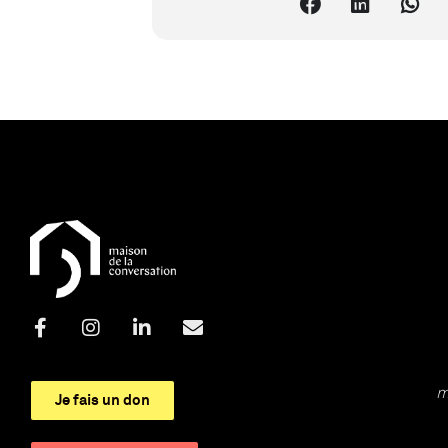
m
Je fais un don