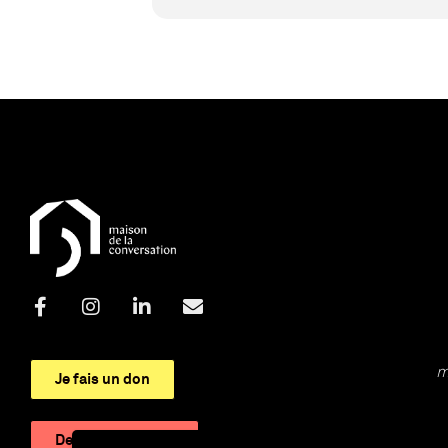
m
Je fais un don
Devenir adhérent