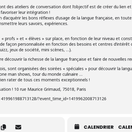
ont des ateliers de conversation dont l’objectif est de créer du lien 
avoriser leur intégration !
ion d’acquérir les bons réflexes d’usage de la langue française, en tout
ansmettre leurs savoirs, expériences.
 profs » et « élèves » sur place, en fonction de leur niveau et const
e façon personnalisée en fonction des besoins et centres d’intérêt d
quizz, jeux de société, mini scènes, …).
 découvrir la richesse de la langue française et faire de nouvelles re
 mois, sont organisées des soirées « spéciales » pour découvrir la lan
, one man shows, tour du monde culinaire …
 rien rater de tous ces moments exceptionnels !
rsation ! 10 rue Maurice Grimaud, 75018, Paris
/1419961988713128/?event_time_id=1419962008713126
CALENDRIER
CALE