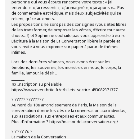
personne qui vous écoute rencontre votre texte : « j’ai
entendu », « j’ai ressenti », « j’ai imaginé », « j’ai appris »… Pas
de commentaire esthétique, mais deux subjectivités qui se
relient, grâce aux mots.
Les propositions ne sont pas des consignes (vous êtes libres
de les transformer, de proposer les vôtres, d’écrire tout autre
chose… !) et Sophie ne souhaite pas vous apprendre à écrire.
L’écriture à la Maison de La Conversation libère la parole et
vous invite à vous exprimer sur papier à partir de thèmes
intimes.
Lors des dernières séances, nous avons écrit sur les
émotions, les souvenirs, les monstres en nous, le corps, la
famille, l’amour, le désir…
_______
✍️ Inscription au préalable
https://www.eventbrite.fr/e/billets-secrire-483082371377
? ????? ????????
Au nord du 18e arrondissement de Paris, la Maison de la
conversation donne les clés de la conversation aux individus,
aux associations, aux entreprises et aux communautés.
Plus d’information ? https://maisondelaconversation.org/
? ?’??? ?ù ?
La maison de la Conversation