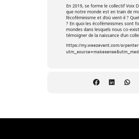
En 2019, se forme le collectif Voix 
que notre monde est en train de mour
l’écoféminisme et d’où vient-il ? Que
? En quoi les écoféminismes sont fo
mondes dans lesquels nous co-existo
témoigner de la naissance d’un colle
https://my.weezevent.com/arpente
utm_source=makesense&utm_medi