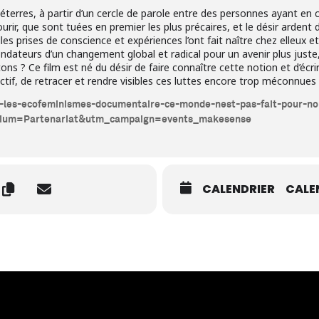
Déterres, à partir d’un cercle de parole entre des personnes ayant en
ir, que sont tuées en premier les plus précaires, et le désir ardent 
lles prises de conscience et expériences l’ont fait naître chez elleux e
ndateurs d’un changement global et radical pour un avenir plus juste
ns ? Ce film est né du désir de faire connaître cette notion et d’
ctif, de retracer et rendre visibles ces luttes encore trop méconnues
r-les-ecofeminismes-documentaire-ce-monde-nest-pas-fait-pour-no
um=Partenariat&utm_campaign=events_makesense
CALENDRIER
CALE