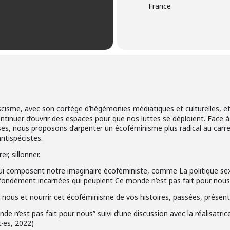
France
isme, avec son cortège d’hégémonies médiatiques et culturelles, et
inuer d’ouvrir des espaces pour que nos luttes se déploient. Face à
ses, nous proposons d’arpenter un écoféminisme plus radical au carref
antispécistes.
r, sillonner.
 qui composent notre imaginaire écoféministe, comme La politique sex
ofondément incarnées qui peuplent Ce monde n’est pas fait pour nous
nous et nourrir cet écoféminisme de vos histoires, passées, présent
 n’est pas fait pour nous” suivi d’une discussion avec la réalisatrice
·es, 2022)