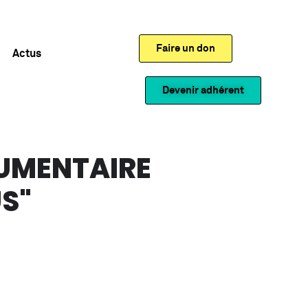
Faire un don
Actus
Devenir adhérent
CUMENTAIRE
US"