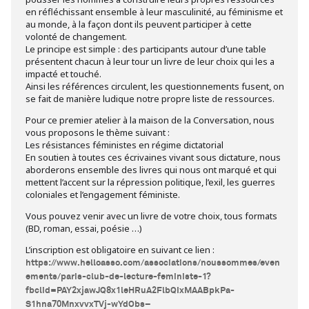
en réfléchissant ensemble à leur masculinité, au féminisme et
au monde, à la façon dont ils peuvent participer à cette
volonté de changement.
Le principe est simple : des participants autour d’une table
présentent chacun à leur tour un livre de leur choix qui les a
impacté et touché.
Ainsi les références circulent, les questionnements fusent, on
se fait de manière ludique notre propre liste de ressources.
Pour ce premier atelier à la maison de la Conversation, nous
vous proposons le thème suivant :
Les résistances féministes en régime dictatorial
En soutien à toutes ces écrivaines vivant sous dictature, nous
aborderons ensemble des livres qui nous ont marqué et qui
mettent l’accent sur la répression politique, l’exil, les guerres
coloniales et l’engagement féministe.
Vous pouvez venir avec un livre de votre choix, tous formats
(BD, roman, essai, poésie …)
L’inscription est obligatoire en suivant ce lien :
https://www.helloasso.com/associations/noussommes/even
ements/paris-club-de-lecture-feministe-1?
fbclid=PAY2xjawJQ8x1leHRuA2FlbQIxMAABpkPa-
S1hna70MnxvvxTVj-wYdObs–