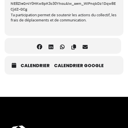
NE8ZIeQr4Y0HKwSpK3c30YhouAIw_aem_WIPnqbDz1Dqw8E
CjdZ-QCg
Ta participation permet de soutenir les actions du collectif, les
frais de déplacements et de communication.
CALENDRIER
CALENDRIER GOOGLE