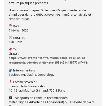
acteurs politiques présents
Une occasion unique d’échanger, d’expérimenter et de
s’impliquer dans le débat citoyen de manière conviviale et
respectueuse.
Date
7 février 2026
Horaires
17h – 21h
Tarif
Gratuit
https://www.eventbrite.fr/e/municipales-et-si-on-se-
reappropriait-le-debat-tickets-1981421443877?aff=FB
Intervenant·e·s
Équipes AntiClash & Debatology
Comment venir ?
maison de la Conversation
10–12 rue Maurice Grimaud, 75018 Paris
Transports en commun recommandés
Métro : lignes 4 (Porte de Clignancourt) ou 13 (Porte de Saint-