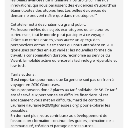
les belles avancées de l’humanité, nos droits comme nos
innovations, qui nous paraissent des évidences d’aujourd’hui
étaient toutes des utopies hier. Les belles évidences de
demain ne peuvent naître que dans nos utopies !”
Cet atelier est à destination du grand public.
Professionnel⸱les des sujets éco-citoyens ou amateur·es
curieux·ses, tout le monde peut participer à ce voyage.
Grâce aux cartes oracles, vous aurez un aperçu des
perspectives enthousiasmantes qui nous attendent en 2030
glorieuses sur des enjeux variés : les nouvelles formes de
travail, la consommation durable, l’économie au service du
Vivant, la mobilité active ou encore la technologie réparable et
low-tech.
Tarifs et dons :
Il est important pour nous que l’argent ne soit pas un frein à
voyager en 2030 Glorieuses.
Nous proposons donc 2 places au tarif solidaire de 5€. Ce tarif
est réservé aux personnes en difficulté financière. Si cet
engagement vous met en difficulté, merci de contacter
Lauriane (lauriane@2030glorieuses.org) pour explorer les
possibles.
En donnant plus, vous contribuez au développement de
l’association : formation continue des guides, animation de la
communauté, création et partage de ressources…