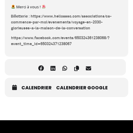
Merci à vous !
Billetterie :
https://www.helloasso.com/associations/ca-
commence-par-moi/evenements/voyage-en-2030-
glorieuses-a-la-maison-de-la-conversation
https://www.facebook.com/events/650324361238068/?
event_time_id=650324371238067
CALENDRIER
CALENDRIER GOOGLE