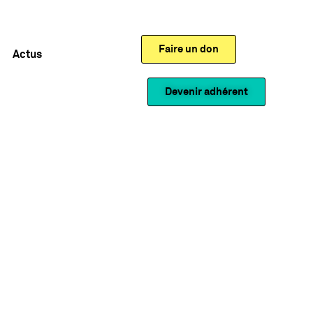
Faire un don
Actus
Devenir adhérent