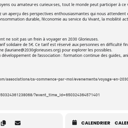
toyens ou amateur·es curieux·ses, tout le monde peut participer à ce
z un aperçu des perspectives enthousiasmantes qui nous attendent en
consommation durable, l’économie au service du Vivant, la mobilité ac
ent ne soit pas un frein à voyager en 2030 Glorieuses.
f solidaire de 5€. Ce tarif est réservé aux personnes en difficulté 
ane (lauriane@2030glorieuses.org) pour explorer les possibles.
u développement de l’association : formation continue des guides, a
com/associations/ca-commence-par-moi/evenements/voyage-en-2030
/650324361238068/?event_time_id=650324364571401
CALENDRIER
CALE