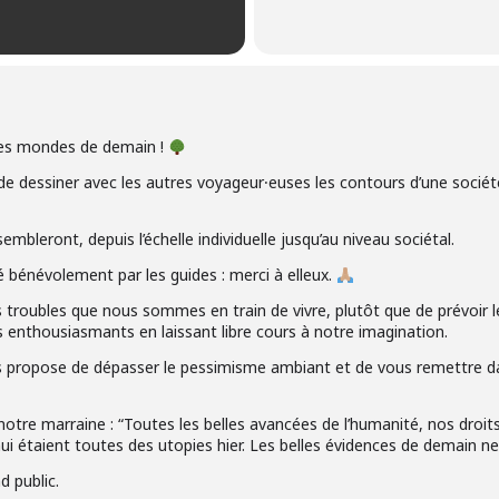
les mondes de demain !
e dessiner avec les autres voyageur⸱euses les contours d’une société
mbleront, depuis l’échelle individuelle jusqu’au niveau sociétal.
é bénévolement par les guides : merci à elleux.
 troubles que nous sommes en train de vivre, plutôt que de prévoir le 
enthousiasmants en laissant libre cours à notre imagination.
 vous propose de dépasser le pessimisme ambiant et de vous remettre d
otre marraine : “Toutes les belles avancées de l’humanité, nos droi
ui étaient toutes des utopies hier. Les belles évidences de demain n
d public.