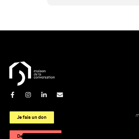
m
Je fais un don
Devenir adhérent