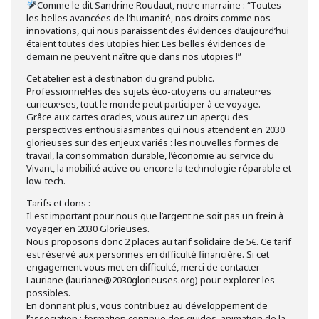
Comme le dit Sandrine Roudaut, notre marraine : “Toutes
les belles avancées de l’humanité, nos droits comme nos
innovations, qui nous paraissent des évidences d’aujourd’hui
étaient toutes des utopies hier. Les belles évidences de
demain ne peuvent naître que dans nos utopies !”
Cet atelier est à destination du grand public.
Professionnel⸱les des sujets éco-citoyens ou amateur·es
curieux·ses, tout le monde peut participer à ce voyage.
Grâce aux cartes oracles, vous aurez un aperçu des
perspectives enthousiasmantes qui nous attendent en 2030
glorieuses sur des enjeux variés : les nouvelles formes de
travail, la consommation durable, l’économie au service du
Vivant, la mobilité active ou encore la technologie réparable et
low-tech.
Tarifs et dons :
Il est important pour nous que l’argent ne soit pas un frein à
voyager en 2030 Glorieuses.
Nous proposons donc 2 places au tarif solidaire de 5€. Ce tarif
est réservé aux personnes en difficulté financière. Si cet
engagement vous met en difficulté, merci de contacter
Lauriane (lauriane@2030glorieuses.org) pour explorer les
possibles.
En donnant plus, vous contribuez au développement de
l’association : formation continue des guides, animation de la