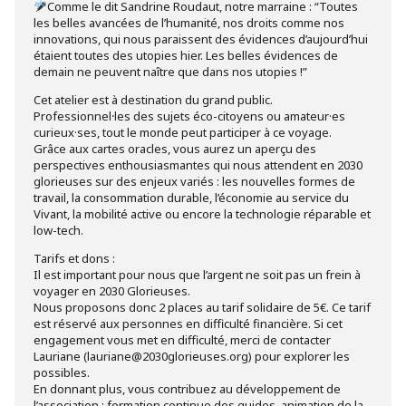
Comme le dit Sandrine Roudaut, notre marraine : “Toutes
les belles avancées de l’humanité, nos droits comme nos
innovations, qui nous paraissent des évidences d’aujourd’hui
étaient toutes des utopies hier. Les belles évidences de
demain ne peuvent naître que dans nos utopies !”
Cet atelier est à destination du grand public.
Professionnel⸱les des sujets éco-citoyens ou amateur·es
curieux·ses, tout le monde peut participer à ce voyage.
Grâce aux cartes oracles, vous aurez un aperçu des
perspectives enthousiasmantes qui nous attendent en 2030
glorieuses sur des enjeux variés : les nouvelles formes de
travail, la consommation durable, l’économie au service du
Vivant, la mobilité active ou encore la technologie réparable et
low-tech.
Tarifs et dons :
Il est important pour nous que l’argent ne soit pas un frein à
voyager en 2030 Glorieuses.
Nous proposons donc 2 places au tarif solidaire de 5€. Ce tarif
est réservé aux personnes en difficulté financière. Si cet
engagement vous met en difficulté, merci de contacter
Lauriane (lauriane@2030glorieuses.org) pour explorer les
possibles.
En donnant plus, vous contribuez au développement de
l’association : formation continue des guides, animation de la