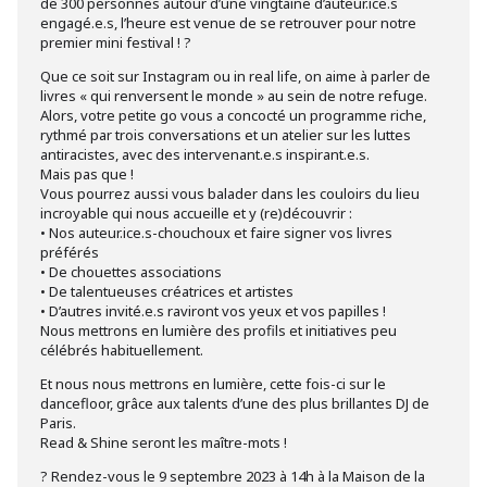
de 300 personnes autour d’une vingtaine d’auteur.ice.s
engagé.e.s, l’heure est venue de se retrouver pour notre
premier mini festival ! ?
Que ce soit sur Instagram ou in real life, on aime à parler de
livres « qui renversent le monde » au sein de notre refuge.
Alors, votre petite go vous a concocté un programme riche,
rythmé par trois conversations et un atelier sur les luttes
antiracistes, avec des intervenant.e.s inspirant.e.s.
Mais pas que !
Vous pourrez aussi vous balader dans les couloirs du lieu
incroyable qui nous accueille et y (re)découvrir :
• Nos auteur.ice.s-chouchoux et faire signer vos livres
préférés
• De chouettes associations
• De talentueuses créatrices et artistes
• D’autres invité.e.s raviront vos yeux et vos papilles !
Nous mettrons en lumière des profils et initiatives peu
célébrés habituellement.
Et nous nous mettrons en lumière, cette fois-ci sur le
dancefloor, grâce aux talents d’une des plus brillantes DJ de
Paris.
Read & Shine seront les maître-mots !
? Rendez-vous le 9 septembre 2023 à 14h à la Maison de la