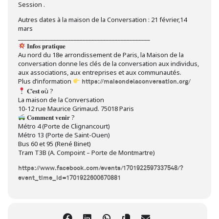
Session .
Autres dates à la maison de la Conversation : 21 février,14
mars
_____________________________________________
𝐈𝐧𝐟𝐨𝐬 𝐩𝐫𝐚𝐭𝐢𝐪𝐮𝐞
Au nord du 18e arrondissement de Paris, la Maison de la
conversation donne les clés de la conversation aux individus,
aux associations, aux entreprises et aux communautés.
Plus d’information
https://maisondelaconversation.org/
𝐂’𝐞𝐬𝐭 𝐨ù ?
La maison de la Conversation
10-12 rue Maurice Grimaud. 75018 Paris
𝐂𝐨𝐦𝐦𝐞𝐧𝐭 𝐯𝐞𝐧𝐢𝐫 ?
Métro 4 (Porte de Clignancourt)
Métro 13 (Porte de Saint-Ouen)
Bus 60 et 95 (René Binet)
Tram T3B (A. Compoint – Porte de Montmartre)
https://www.facebook.com/events/1701922597337548/?
event_time_id=1701922600670881