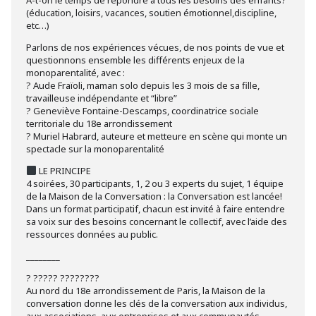
A-t-on le temps de répondre à tous les besoins des enfants?
(éducation, loisirs, vacances, soutien émotionnel,discipline,
etc…)
Parlons de nos expériences vécues, de nos points de vue et
questionnons ensemble les différents enjeux de la
monoparentalité, avec :
? Aude Fraïoli, maman solo depuis les 3 mois de sa fille,
travailleuse indépendante et “libre”
? Geneviève Fontaine-Descamps, coordinatrice sociale
territoriale du 18e arrondissement
? Muriel Habrard, auteure et metteure en scène qui monte un
spectacle sur la monoparentalité
LE PRINCIPE
4 soirées, 30 participants, 1, 2 ou 3 experts du sujet, 1 équipe
de la Maison de la Conversation : la Conversation est lancée!
Dans un format participatif, chacun est invité à faire entendre
sa voix sur des besoins concernant le collectif, avec l’aide des
ressources données au public.
________
? ????? ????????
Au nord du 18e arrondissement de Paris, la Maison de la
conversation donne les clés de la conversation aux individus,