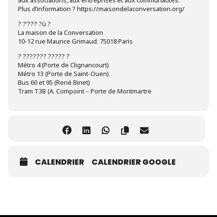
aux associations, aux entreprises et aux communautés.
Plus d’information ? https://maisondelaconversation.org/
? ?’??? ?ù ?
La maison de la Conversation
10-12 rue Maurice Grimaud. 75018 Paris
? ??????? ????? ?
Métro 4 (Porte de Clignancourt)
Métro 13 (Porte de Saint-Ouen)
Bus 60 et 95 (René Binet)
Tram T3B (A. Compoint – Porte de Montmartre
CALENDRIER
CALENDRIER GOOGLE