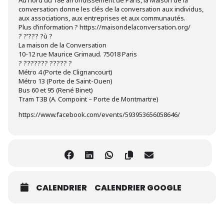
Au nord du 18e arrondissement de Paris, la Maison de la
conversation donne les clés de la conversation aux individus,
aux associations, aux entreprises et aux communautés.
Plus d’information ? https://maisondelaconversation.org/
? ?’??? ?ù ?
La maison de la Conversation
10-12 rue Maurice Grimaud. 75018 Paris
? ??????? ????? ?
Métro 4 (Porte de Clignancourt)
Métro 13 (Porte de Saint-Ouen)
Bus 60 et 95 (René Binet)
Tram T3B (A. Compoint – Porte de Montmartre)
https://www.facebook.com/events/593953656058646/
CALENDRIER
CALENDRIER GOOGLE