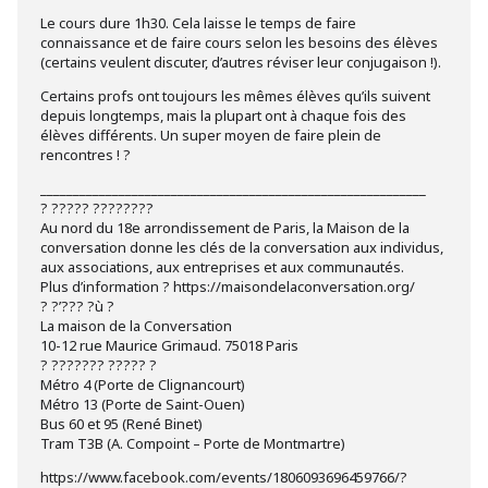
Le cours dure 1h30. Cela laisse le temps de faire
connaissance et de faire cours selon les besoins des élèves
(certains veulent discuter, d’autres réviser leur conjugaison !).
Certains profs ont toujours les mêmes élèves qu’ils suivent
depuis longtemps, mais la plupart ont à chaque fois des
élèves différents. Un super moyen de faire plein de
rencontres ! ?
___________________________________________________________
? ????? ????????
Au nord du 18e arrondissement de Paris, la Maison de la
conversation donne les clés de la conversation aux individus,
aux associations, aux entreprises et aux communautés.
Plus d’information ? https://maisondelaconversation.org/
? ?’??? ?ù ?
La maison de la Conversation
10-12 rue Maurice Grimaud. 75018 Paris
? ??????? ????? ?
Métro 4 (Porte de Clignancourt)
Métro 13 (Porte de Saint-Ouen)
Bus 60 et 95 (René Binet)
Tram T3B (A. Compoint – Porte de Montmartre)
https://www.facebook.com/events/1806093696459766/?