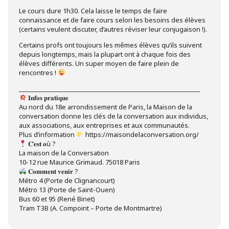
Le cours dure 1h30. Cela laisse le temps de faire
connaissance et de faire cours selon les besoins des élèves
(certains veulent discuter, d’autres réviser leur conjugaison !).
Certains profs ont toujours les mêmes élèves qu’ils suivent
depuis longtemps, mais la plupart ont à chaque fois des
élèves différents. Un super moyen de faire plein de
rencontres !
___________________________________________________________
𝐈𝐧𝐟𝐨𝐬 𝐩𝐫𝐚𝐭𝐢𝐪𝐮𝐞
Au nord du 18e arrondissement de Paris, la Maison de la
conversation donne les clés de la conversation aux individus,
aux associations, aux entreprises et aux communautés.
Plus d’information
https://maisondelaconversation.org/
𝐂’𝐞𝐬𝐭 𝐨ù ?
La maison de la Conversation
10-12 rue Maurice Grimaud. 75018 Paris
𝐂𝐨𝐦𝐦𝐞𝐧𝐭 𝐯𝐞𝐧𝐢𝐫 ?
Métro 4 (Porte de Clignancourt)
Métro 13 (Porte de Saint-Ouen)
Bus 60 et 95 (René Binet)
Tram T3B (A. Compoint – Porte de Montmartre)