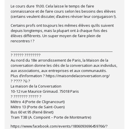
Le cours dure 1h30. Cela laisse le temps de faire
connaissance et de faire cours selon les besoins des élèves
(certains veulent discuter, d’autres réviser leur conjugaison !).
Certains profs ont toujours les mêmes élèves qu’ils suivent
depuis longtemps, mais la plupart ont à chaque fois des
élèves différents. Un super moyen de faire plein de
rencontres ! ?
___________________________________________________________
? ????? ????????
Au nord du 18e arrondissement de Paris, la Maison de la
conversation donne les clés de la conversation aux individus,
aux associations, aux entreprises et aux communautés.
Plus d’information ? https://maisondelaconversation.org/
? ?’??? ?ù ?
La maison de la Conversation
10-12 rue Maurice Grimaud. 75018 Paris
? ??????? ????? ?
Métro 4 (Porte de Clignancourt)
Métro 13 (Porte de Saint-Ouen)
Bus 60 et 95 (René Binet)
Tram T3B (A. Compoint – Porte de Montmartre)
https://www.facebook.com/events/1806093696459766/?