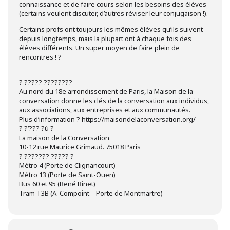
connaissance et de faire cours selon les besoins des élèves
(certains veulent discuter, d’autres réviser leur conjugaison !).
Certains profs ont toujours les mêmes élèves qu’ils suivent
depuis longtemps, mais la plupart ont à chaque fois des
élèves différents. Un super moyen de faire plein de
rencontres ! ?
___________________________________________________________
? ????? ????????
Au nord du 18e arrondissement de Paris, la Maison de la
conversation donne les clés de la conversation aux individus,
aux associations, aux entreprises et aux communautés.
Plus d’information ? https://maisondelaconversation.org/
? ?’??? ?ù ?
La maison de la Conversation
10-12 rue Maurice Grimaud. 75018 Paris
? ??????? ????? ?
Métro 4 (Porte de Clignancourt)
Métro 13 (Porte de Saint-Ouen)
Bus 60 et 95 (René Binet)
Tram T3B (A. Compoint – Porte de Montmartre)