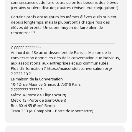
connaissance et de faire cours selon les besoins des élèves
(certains veulent discuter, d’autres réviser leur conjugaison !).
Certains profs ont toujours les mêmes élèves qu’ils suivent
depuis longtemps, mais la plupart ont à chaque fois des
élèves différents. Un super moyen de faire plein de
rencontres ! ?
___________________________________________________________
? ????? ????????
Au nord du 18e arrondissement de Paris, la Maison de la
conversation donne les clés de la conversation aux individus,
aux associations, aux entreprises et aux communautés.
Plus d’information ? https://maisondelaconversation.org/
? ?’??? ?ù ?
La maison de la Conversation
10-12 rue Maurice Grimaud. 75018 Paris
? ??????? ????? ?
Métro 4 (Porte de Clignancourt)
Métro 13 (Porte de Saint-Ouen)
Bus 60 et 95 (René Binet)
Tram T3B (A. Compoint – Porte de Montmartre)