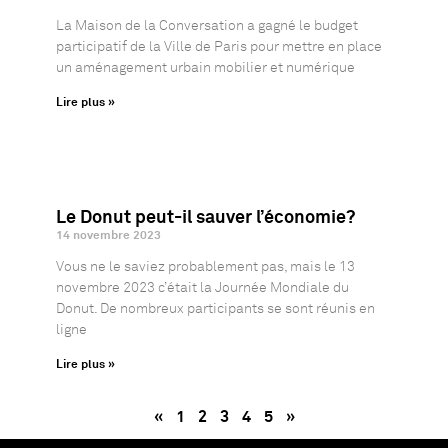
La Maison de la Conversation a gagné le budget
participatif de la Ville de Paris pour mettre en place
un aménagement urbain mobilier et numérique
Lire plus »
Le Donut peut-il sauver l’économie?
14 novembre 2023
Vous ne le saviez probablement pas, mais le 13
novembre 2023 c’était la Journée Mondiale du
Donut. De nombreux participants se sont réunis en
ligne
Lire plus »
«
1
2
3
4
5
»