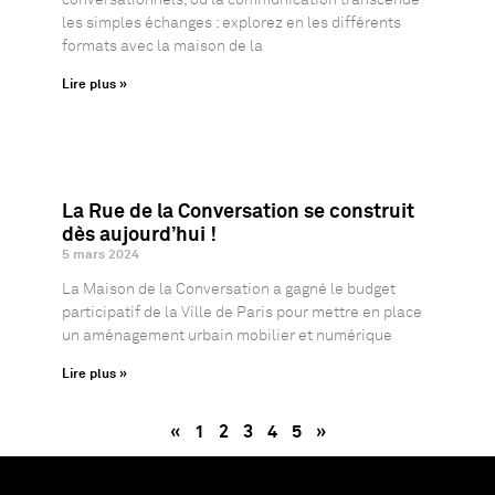
les simples échanges : explorez en les différents
formats avec la maison de la
Lire plus »
La Rue de la Conversation se construit
dès aujourd’hui !
5 mars 2024
La Maison de la Conversation a gagné le budget
participatif de la Ville de Paris pour mettre en place
un aménagement urbain mobilier et numérique
Lire plus »
«
1
2
3
4
5
»