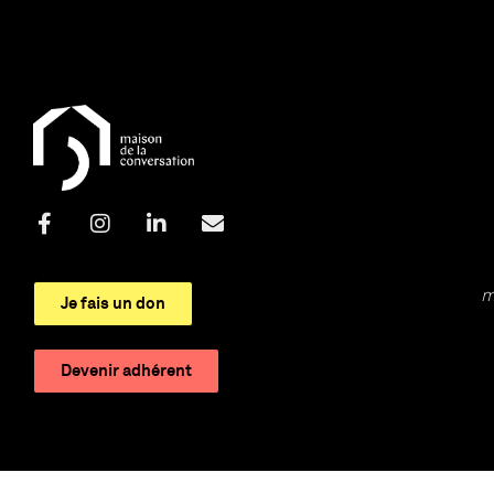
m
Je fais un don
Devenir adhérent