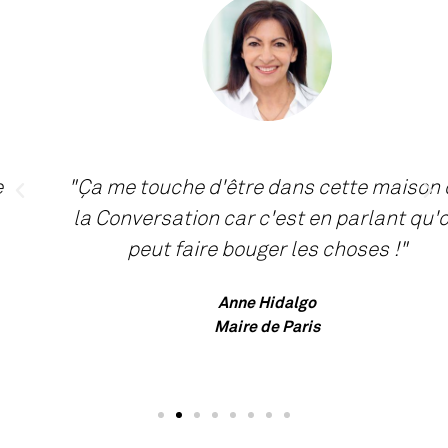
Cet espace convivial de 80 m² permet à chacun
d’exprimer sa créativité ! Le studio est ouvert à
toutes et tous gratuitement, tous les jours de la
semaine, jour et nuit. Il peut être réservé pour
une répétition, en solo ou en groupe, pour un
shooting photo ou un projet vidéo. Vous avez
aussi la possibilité d’utiliser le studio comme
une scène pour vous y produire devant votre
public, ou y organiser des cours ou battles.
"Ça me touche d'être dans cette maison de
la Conversation car c'est en parlant qu'on
En savoir plus
peut faire bouger les choses !"
Anne Hidalgo
Maire de Paris