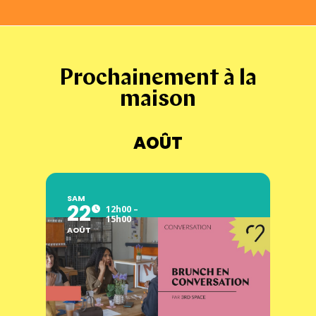
Prochainement à la
maison
AOÛT
SAM
22
12h00 –
15h00
AOÛT