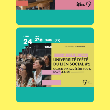
LUN
JEU
24
27
9h00
(27)
–
18h00
AOÛT